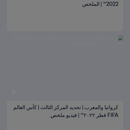
2022™ | الملخص
كرواتيا والمغرب | تحديد المركز الثالث | كأس العالم
FIFA قطر ٢٠٢٢™ | فيديو ملخص