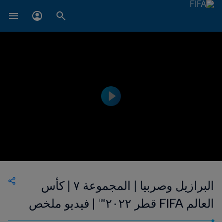
البرازيل وصربيا | المجموعة ٧ | كأس
العالم FIFA قطر ٢٠٢٢™ | فيديو ملخص