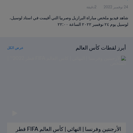
24 نوفمبر 2022
2دقيقة
شاهد فيديو ملخص مباراة البرازيل وصربيا التي أقيمت في استاد لوسيل،
لوسيل يوم ٢٤ نوفمبر ٢٠٢٢ الساعة ٢٢:٠٠
أبرز لقطات كأس العالم
عرض الكل
الأرجنتين وفرنسا | النهائي | كأس العالم FIFA قطر