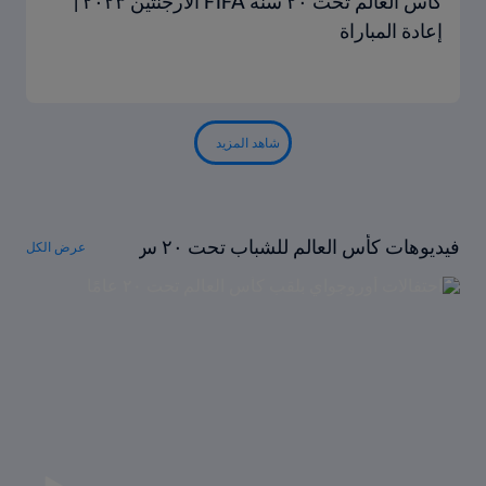
كأس العالم تحت ٢٠ سنة FIFA الأرجنتين ٢٠٢٣ |
إعادة المباراة
شاهد المزيد
فيديوهات كأس العالم للشباب تحت ٢٠ س
عرض الكل
نة FIFA™