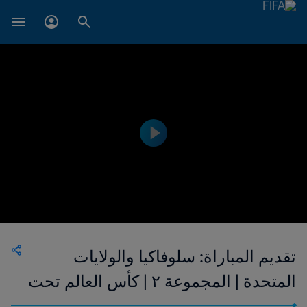
تقديم المباراة: سلوفاكيا والولايات
المتحدة | المجموعة ٢ | كأس العالم تحت
٢٠ سنة FIFA الأرجنتين ٢٠٢٣™