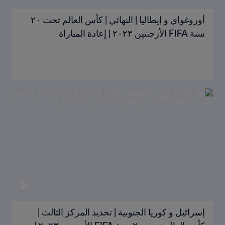
أوروغواي و إيطاليا | النهائي | كأس العالم تحت ٢٠
سنة FIFA الأرجنتين ٢٠٢٣ | إعادة المباراة
إسرائيل و كوريا الجنوبية | تحديد المركز الثالث |