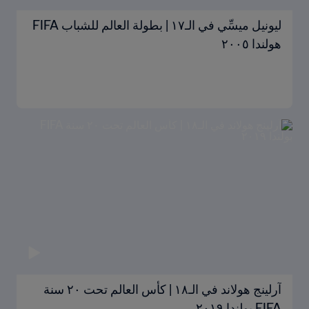
ليونيل ميسِّي في الـ١٧ | بطولة العالم للشباب FIFA
هولندا ٢٠٠٥
آرلينج هولاند في الـ١٨ | كأس العالم تحت ٢٠ سنة
FIFA بولندا ٢٠١٩