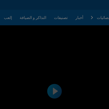
حصائيات
أخبار
تصنيفات
التذاكر و الضيافة
إلعب