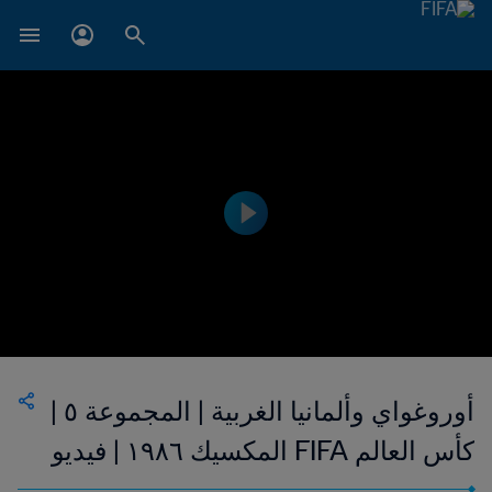
أوروغواي وألمانيا الغربية | المجموعة ٥ |
كأس العالم FIFA المكسيك ١٩٨٦ | فيديو
ملخص