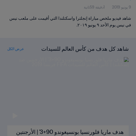
9 يونيو 2019
1دقيقة 59ثانية
شاهد فيديو ملخص مباراة إنجلترا واسكتلندا التي أقيمت على ملعب نيس
في نيس يوم الأحد ٩ يونيو ٢٠١٩.
شاهد كل هدف من كأس العالم للسيدات
عرض الكل
FIFA فرنسا ٢٠١٩
هدف ماريا فلورنسيا بونسيغوندو 90+3' | الأرجنتين