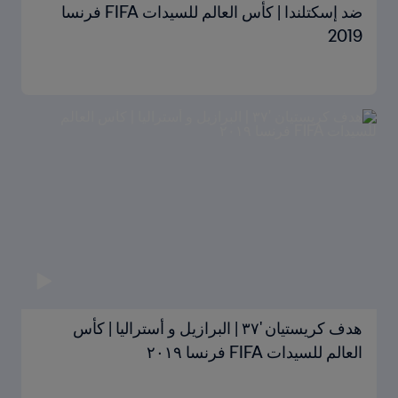
ضد إسكتلندا | كأس العالم للسيدات FIFA فرنسا
2019
هدف كريستيان '٣٧ | البرازيل و أستراليا | كأس
العالم للسيدات FIFA فرنسا ٢٠١٩