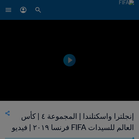
إنجلترا واسكتلندا | المجموعة ٤ | كأس
العالم للسيدات FIFA فرنسا ٢٠١٩ | فيديو
ملخص