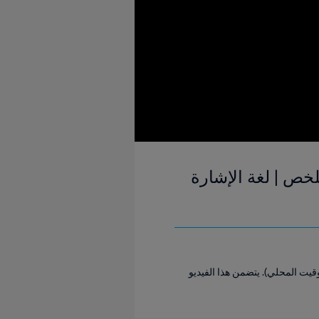
 | دور الـ 32 | كأس العالم FIFA 2026™ | الملخص | لغة الإشارة
وت ديفوار والنرويج التي جرت في دالاس ستيديوم، يوم الثلاثاء 30 يونيو، عند الساعة 12:00 (بالتوقيت المحلي). يتضمن هذا الفيديو