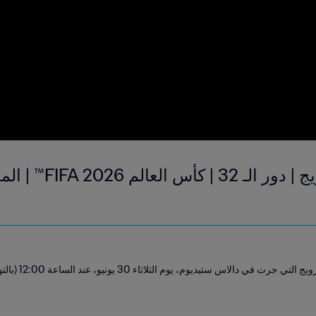
كوت ديفوار ضد النرويج
شاهد ملخص مباراة ك