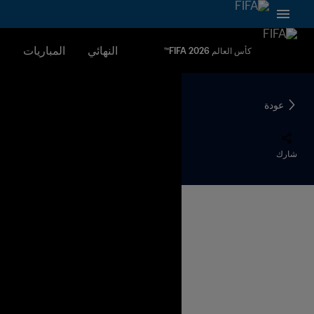
النهائي
المباريات
ا
كأس العالم FIFA 2026™
عودة
شارك