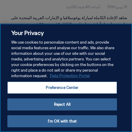
19 يونيو 1990
1ساعة 40دقيقة 58ثانية
شاهد الإعادة الكاملة لمباراة يوغوسلافيا و الإمارات العربية المتحدة على
ملعب ريناتو دل آرا في بولونيا يوم الثلاثاء ١٩ يونيو ١٩٩٠.
Your Privacy
We use cookies to personalize content and ads, provide
social media features and analyse our traffic. We also share
information about your use of our site with our social
media, advertising and analytics partners. You can select
سياسة الخصوصية
your cookie preferences by clicking on the buttons on the
right and place a do not sell or share my personal
شروط الخدمة
information request.
Data Protection Portal
إدارة تفضيلات ملفات تعريف الارتباط
Preference Center
حقوق النشر والطبع والتأليف © ١٩٩٤ - ٢٠٢٦ FIFA. جميع الحقوق محفوظة.
Reject All
I'm OK with that