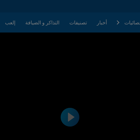
حصائيات
أخبار
تصنيفات
التذاكر و الضيافة
إلعب