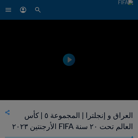
العراق و إنجلترا | المجموعة ٥ | كأس
العالم تحت ٢٠ سنة FIFA الأرجنتين ٢٠٢٣
| إعادة المباراة