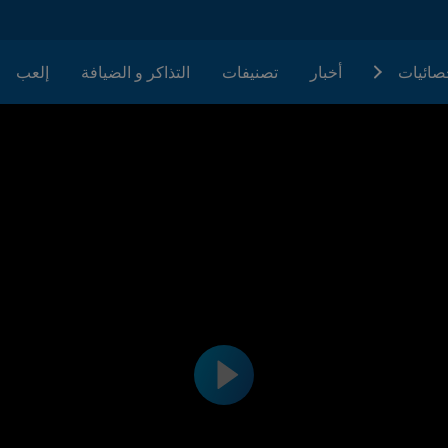
حصائيات
أخبار
تصنيفات
التذاكر و الضيافة
إلعب