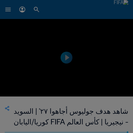
شاهد هدف جوليوس أجاهوا ٢٧' | السويد
- نيجيريا | كأس العالم FIFA كوريا/اليابان
٢٠٠٢