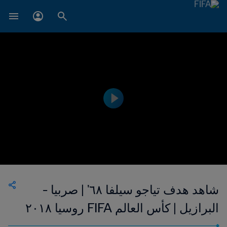
شاهد هدف تياجو سيلفا ٦٨' | صربيا -
البرازيل | كأس العالم FIFA روسيا ٢٠١٨