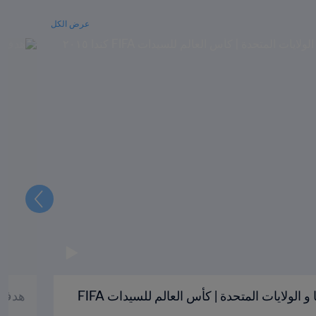
عرض الكل
التالي
هدف كارلي لويد '٦٥ | كولومبيا و الولايات المتحدة | كأس العالم للسيدات FIFA
هدف ليك مارتينز '٣٢ | 