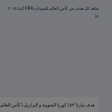
شاهد كل هدف من كأس العالم للسيدات FIFA كندا ٢٠١٥
هدف مارتا '٥٢ | كوريا الجنوبية و البرازيل | كأس العالم للسيدات FIFA كندا ٢٠١٥