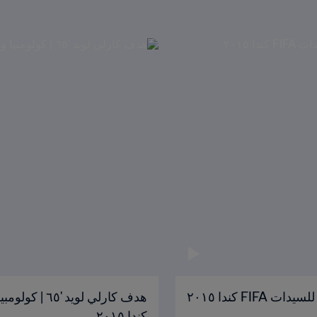
كندا ٢٠١٥