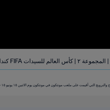
ات FIFA كندا ٢٠١٥ | فيديو ملخص
رويج التي أقيمت على ملعب مونتكون في مونتكون يوم الاثنين ١٥ يونيو ٢٠١٥.