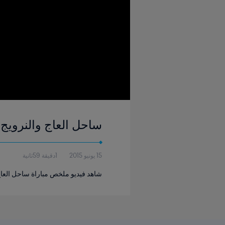
ساحل العاج والنرويج | المجموعة ٢ | كأس العالم للسيد
15 يونيو 2015
1دقيقة 59ثانية
شاهد فيديو ملخص مباراة ساحل العاج والن