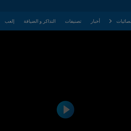
حصائيات
أخبار
تصنيفات
التذاكر و الضيافة
إلعب