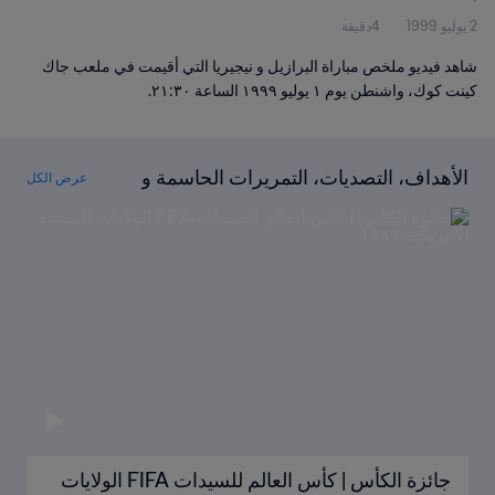
2 يوليو 1999
4دقيقة
شاهد فيديو ملخص مباراة البرازيل و نيجيريا التي أقيمت في ملعب جاك
كينت كوك، واشنطن يوم ١ يوليو ١٩٩٩ الساعة ٢١:٣٠.
الأهداف، التصديات، التمريرات الحاسمة و
عرض الكل
المزيد!
جائزة الكأس | كأس العالم للسيدات FIFA الولايات