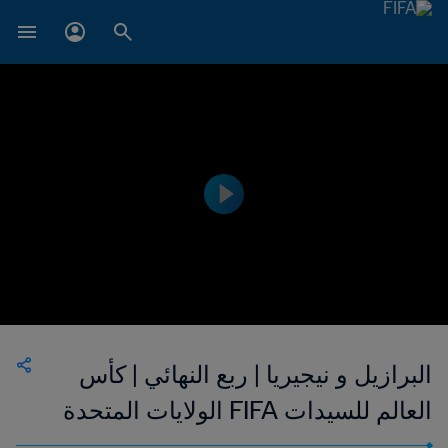
البرازيل و نيجيريا | ربع النهائي | كأس
العالم للسيدات FIFA الولايات المتحدة
الأمريكية ١٩٩٩ | فيديو ملخص