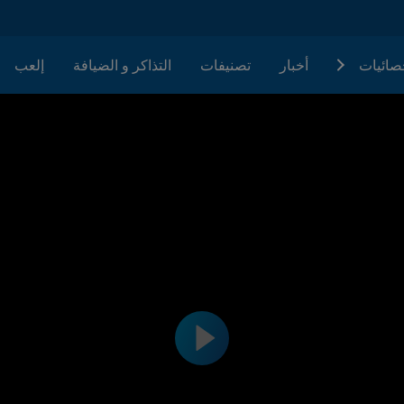
حصائيات
أخبار
تصنيفات
التذاكر و الضيافة
إلعب