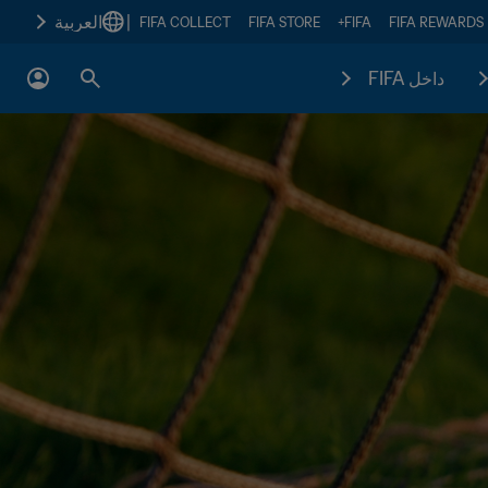
|
العربية
FIFA COLLECT
FIFA STORE
FIFA+
FIFA REWARDS
داخل FIFA