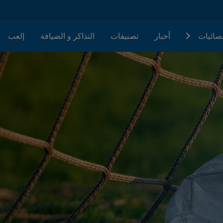
حصائيات
أخبار
تصنيفات
التذاكر و الضيافة
إلعب