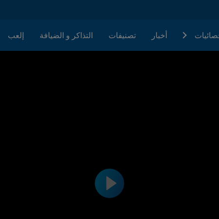
حصائيات
أخبار
تصنيفات
التذاكر و الضيافة
إلعب