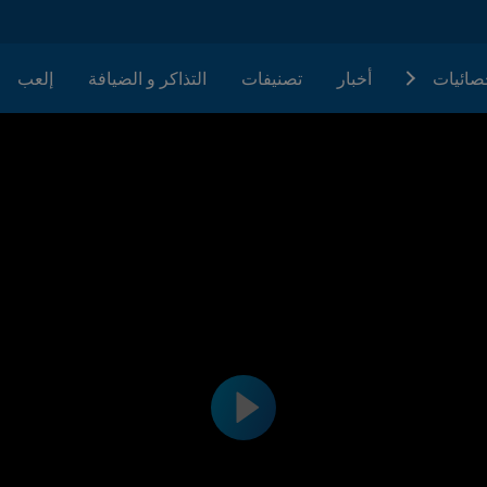
حصائيات
أخبار
تصنيفات
التذاكر و الضيافة
إلعب