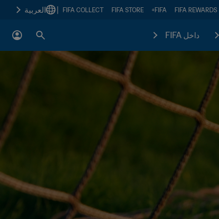
|
العربية
FIFA COLLECT
FIFA STORE
FIFA+
FIFA REWARDS
داخل FIFA