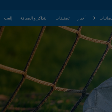
حصائيات
أخبار
تصنيفات
التذاكر و الضيافة
إلعب