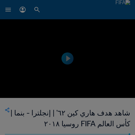
شاهد هدف هاري كين ٦٢' | إنجلترا - بنما |
كأس العالم FIFA روسيا ٢٠١٨