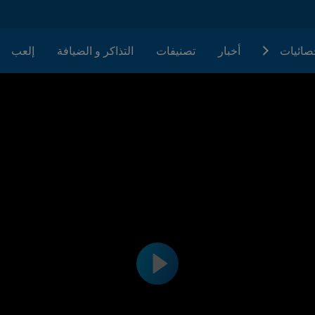
حصائيات
أخبار
تصنيفات
التذاكر و الضيافة
إلعب