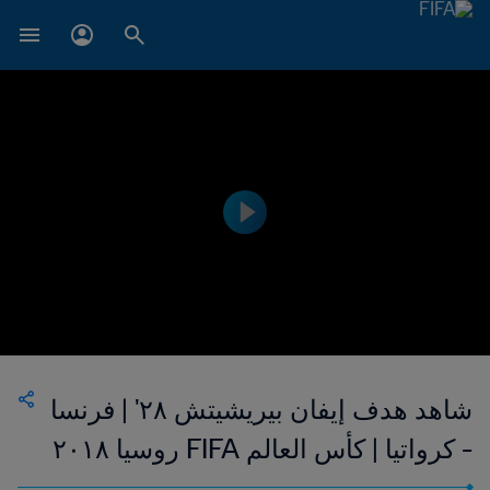
شاهد هدف إيفان بيريشيتش ٢٨' | فرنسا
- كرواتيا | كأس العالم FIFA روسيا ٢٠١٨