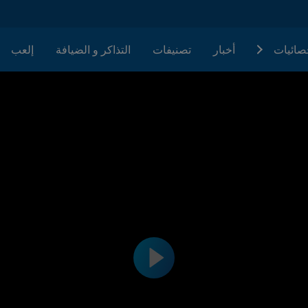
حصائيات
أخبار
تصنيفات
التذاكر و الضيافة
إلعب