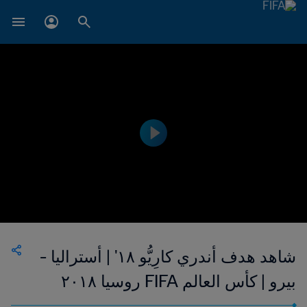
شاهد هدف أندري كارِيُّو ١٨' | أستراليا -
بيرو | كأس العالم FIFA روسيا ٢٠١٨