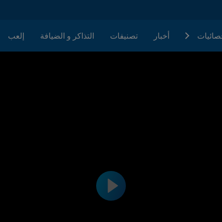
حصائيات
أخبار
تصنيفات
التذاكر و الضيافة
إلعب