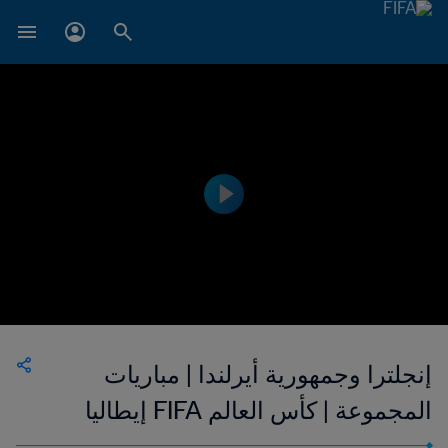
إنجلترا وجمهورية أيرلندا | مباريات
المجموعة | كأس العالم FIFA إيطاليا
١٩٩٠ | إعادة المباراة