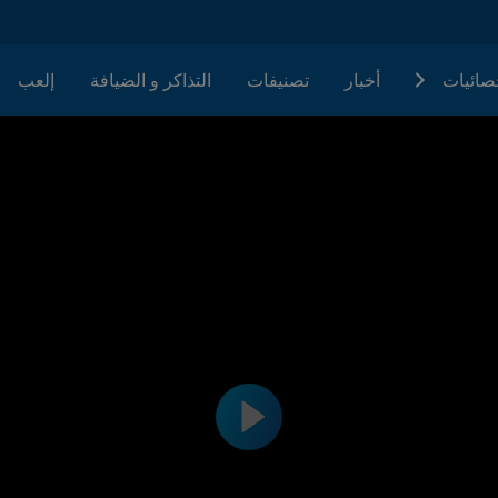
حصائيات
أخبار
تصنيفات
التذاكر و الضيافة
إلعب