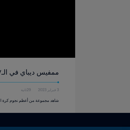
ممفيس ديباي في الـ١٧ | كأس العالم تحت ١٧ سنة FIFA المكسيك ٢٠١١
3 فبراير 2023
29ثانية
شاهد مجموعة من أعظم نجوم كرة القدم يسج