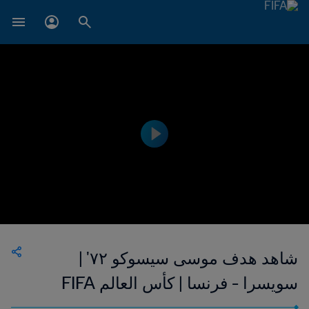
شاهد هدف موسى سيسوكو ٧٢' |
سويسرا - فرنسا | كأس العالم FIFA
البرازيل ٢٠١٤