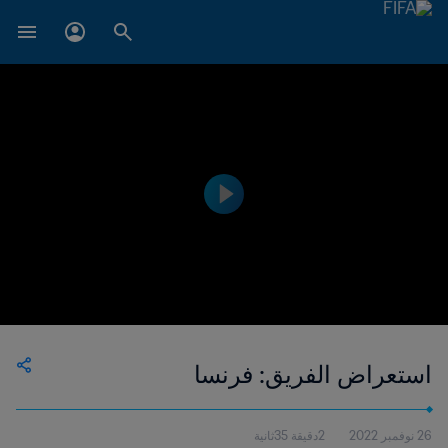
استعراض الفريق: فرنسا
26 نوفمبر 2022
2دقيقة 35ثانية