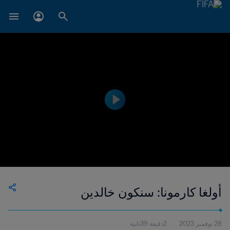
أولغا كارمونا: سنكون خالدين
28 نوفمبر 2023
2دقيقة 39ثانية