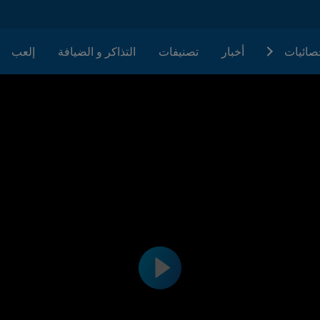
حصائيات
أخبار
تصنيفات
التذاكر و الضيافة
إلعب