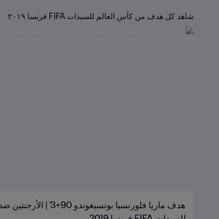
شاهد كل هدف من كأس العالم للسيدات FIFA فرنسا ٢٠١٩
هدف ماريا فلورنسيا بونسيغوندو
للسيدات FIFA فرنسا 2019