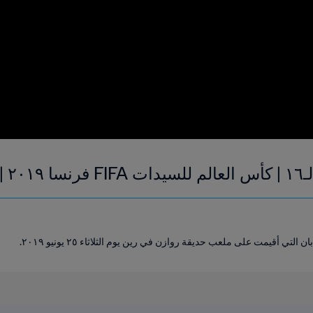
ملخص
لتي أقيمت على ملعب حديقة روازن في رين يوم الثلاثاء ٢٥ يونيو ٢٠١٩.