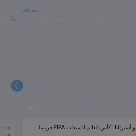
عرض الكل
التالي
هدف كريستيان '٣٧ | البرازيل و أستراليا | كأس العالم للسيدات FIFA فرنسا
٢٠١٩