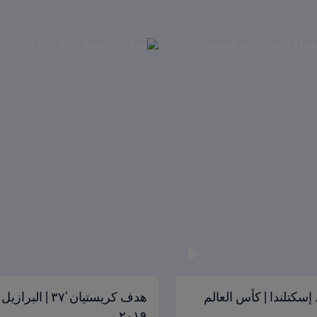
 90+3' | الأرجنتين ضد إسكتلندا | كأس العالم
٢٠١٩