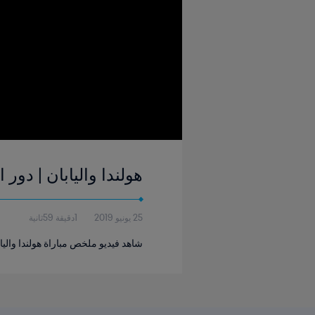
هولندا واليابان | دور الـ١٦ | كأس العالم للسيدات FIFA فرنسا ٢٠١٩ | فيديو 
25 يونيو 2019
1دقيقة 59ثانية
شاهد فيديو ملخص مباراة هولندا واليابان ا