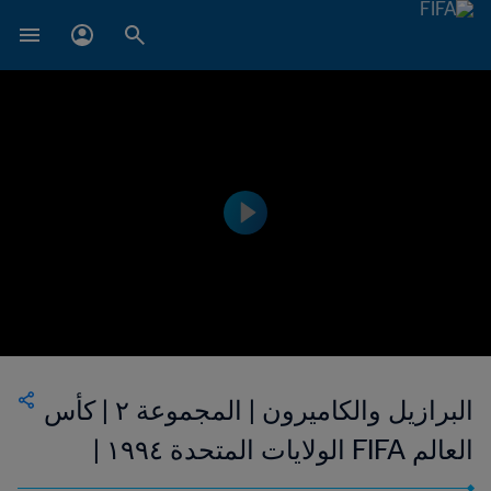
البرازيل والكاميرون | المجموعة ٢ | كأس
العالم FIFA الولايات المتحدة ١٩٩٤ |
إعادة المباراة