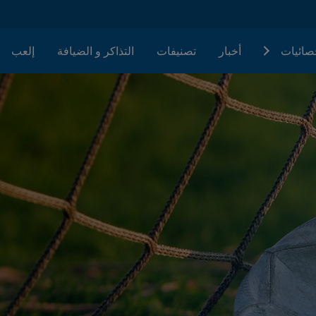
حصائيات
أخبار
تصنيفات
التذاكر و الضيافة
إلعب