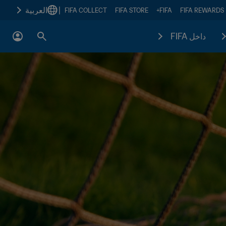
|
العربية
FIFA COLLECT
FIFA STORE
FIFA+
FIFA REWARDS
داخل FIFA