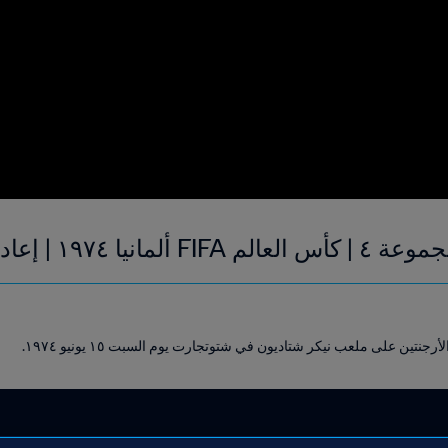
١٩٧٤ | إعادة المباراة
أرجنتين على ملعب نيكر شتاديون في شتوتجارت يوم السبت ١٥ يونيو ١٩٧٤.