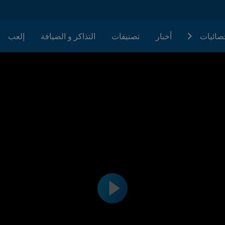
حصائيات
أخبار
تصنيفات
التذاكر و الضيافة
إلعب