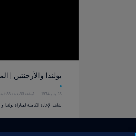
بولندا والأرجنتين | المجموعة ٤ | كأس العالم FIFA ألمانيا 
15 يونيو 1974
1ساعة 33دقيقة 33ثانية
شاهد الإعادة الكاملة لمباراة بولندا و ال