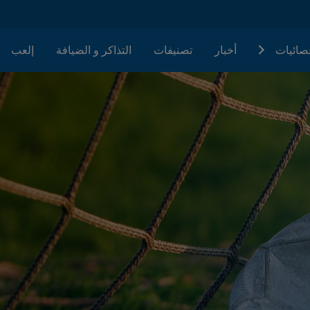
حصائيات
أخبار
تصنيفات
التذاكر و الضيافة
إلعب