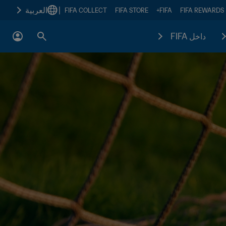
|
العربية
FIFA COLLECT
FIFA STORE
FIFA+
FIFA REWARDS
داخل FIFA