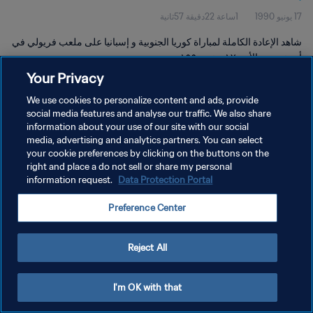
17 يونيو 1990
1ساعة 22دقيقة 57ثانية
شاهد الإعادة الكاملة لمباراة كوريا الجنوبية و إسبانيا على ملعب فريولي في
أوديني يوم الأحد ١٧ يونيو ١٩٩٠.
Your Privacy
We use cookies to personalize content and ads, provide
social media features and analyse our traffic. We also share
information about your use of our site with our social
media, advertising and analytics partners. You can select
سياسة الخصوصية
your cookie preferences by clicking on the buttons on the
right and place a do not sell or share my personal
شروط الخدمة
information request.
Data Protection Portal
إدارة تفضيلات ملفات تعريف الارتباط
Preference Center
حقوق النشر والطبع والتأليف © ١٩٩٤ - ٢٠٢٦ FIFA. جميع الحقوق محفوظة.
Reject All
I'm OK with that