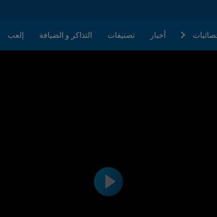
حصائيات
أخبار
تصنيفات
التذاكر و الضيافة
إلعب