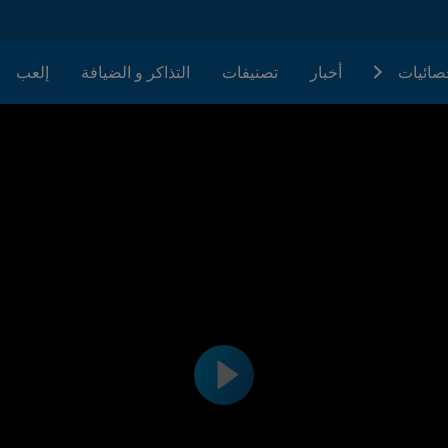
حصائيات
أخبار
تصنيفات
التذاكر و الضيافة
إلعب