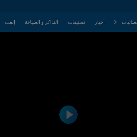
حصائيات
أخبار
تصنيفات
التذاكر و الضيافة
إلعب