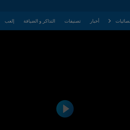
حصائيات
أخبار
تصنيفات
التذاكر و الضيافة
إلعب