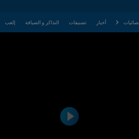
حصائيات
أخبار
تصنيفات
التذاكر و الضيافة
إلعب