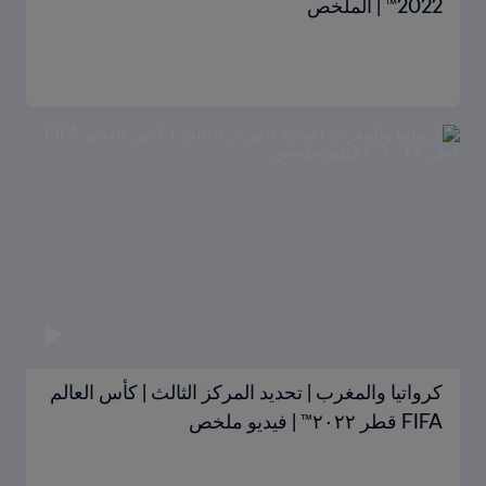
2022™ | الملخص
كرواتيا والمغرب | تحديد المركز الثالث | كأس العالم
FIFA قطر ٢٠٢٢™ | فيديو ملخص