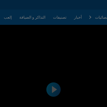
حصائيات
أخبار
تصنيفات
التذاكر و الضيافة
إلعب