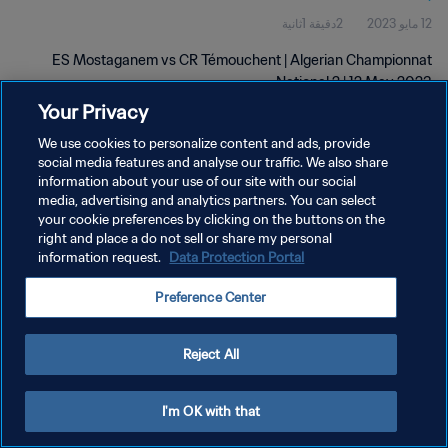
12 مايو 2023
2دقيقة 1ثانية
2023
ES Mostaganem vs CR Témouchent | Algerian Championnat
National 2 | 12 May 2023
Your Privacy
We use cookies to personalize content and ads, provide
social media features and analyse our traffic. We also share
information about your use of our site with our social
media, advertising and analytics partners. You can select
سياسة الخصوصية
your cookie preferences by clicking on the buttons on the
right and place a do not sell or share my personal
شروط الخدمة
information request.
Data Protection Portal
إدارة تفضيلات ملفات تعريف الارتباط
Preference Center
حقوق النشر والطبع والتأليف © ١٩٩٤ - ٢٠٢٦ FIFA. جميع الحقوق محفوظة.
Reject All
I'm OK with that