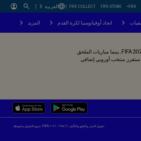
|
العربية
|
FIFA COLLECT
FIFA STORE
FIFA+
فيات
اتحاد أوقيانوسيا لكرة القدم
المزيد
جميع المنتخبات المتصدرة لمجموعاتها في الدوري الأول سيتأهلون مباشرةً إلى كأس العالم للسيدات FIFA 2027. بينما مباريات الملحق
عة مراكز إضافية متأهلة بشكلٍ مباشر إلى كأس العالم FIFA للسيدات 2027، كما ستفرز منتخب أوروبي إضافي
حقوق النشر والطبع والتأليف © ١٩٩٤ - ٢٠٢٦ FIFA. جميع الحقوق محفوظة.