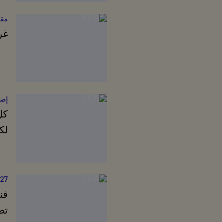
مقا
غر
إضا
كل
لك
27™
فن
تص