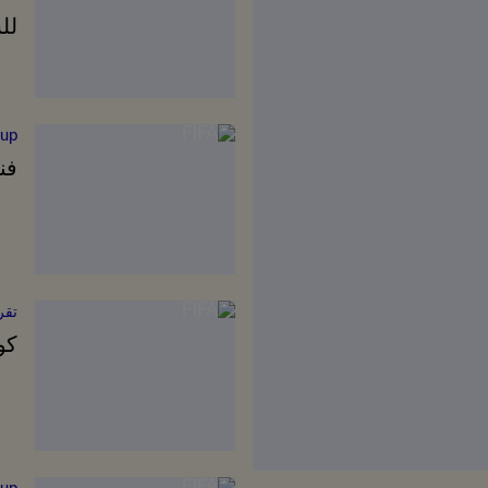
للس
up™
فن
تقر
كو
up™