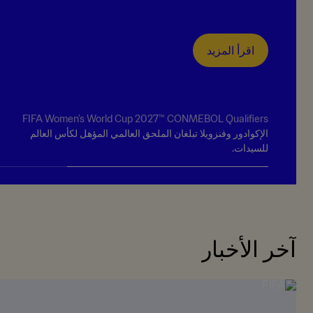
اقرأ المزيد
FIFA Women's World Cup 2027™ CONMEBOL Qualifiers
الإكوادور وفنزويلا تبلغان الملحق العالمي المؤهل لكأس العالم
للسيدات.
آخر الأخبار