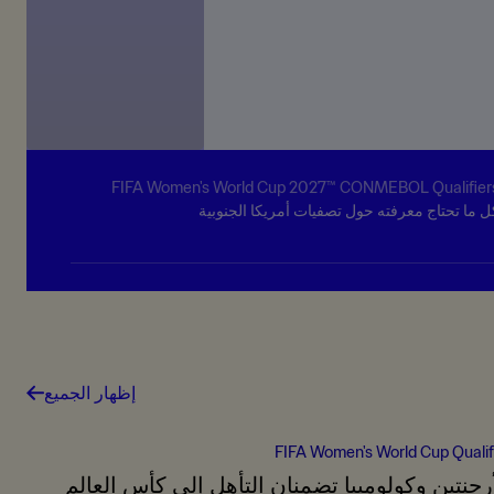
FIFA Women's World Cup 2027™ CONMEBOL Qualifier
ل ما تحتاج معرفته حول تصفيات أمريكا الجنوبية
إظهار الجميع
FIFA Women's World Cup Qualif
أرجنتين وكولومبيا تضمنان التأهل إلى كأس العالم