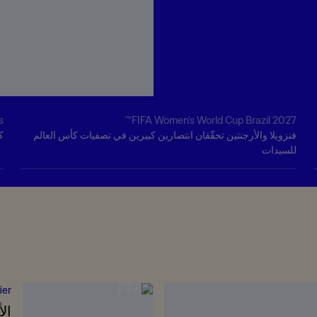
s
FIFA Women’s World Cup Brazil 2027™
فنزويلا والأرجنتين تحقّقان انتصارين كبيرين في تصفيات كأس العالم
ك
للسيدات
ier
ال