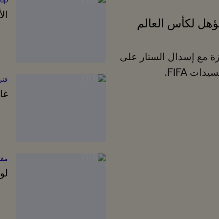
ال
مؤهل لكأس العالم
ة مع إسدال الستار على
ات FIFA.
فنز
غا
مقا
لو