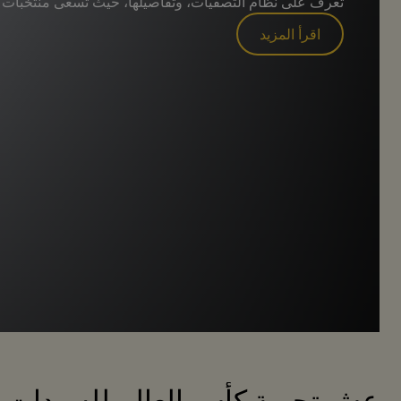
تعرف على نظام التصفيات، وتفاصيلها، حيث تسعى منتخبات أمري
اقرأ المزيد
عِش تجربة كأس العالم للسيدات FIFA 2027™