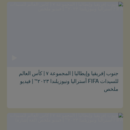
جنوب إفريقيا وإيطاليا | المجموعة ٧ | كأس العالم
للسيدات FIFA أستراليا ونيوزيلندا ٢٠٢٣™ | فيديو
ملخص