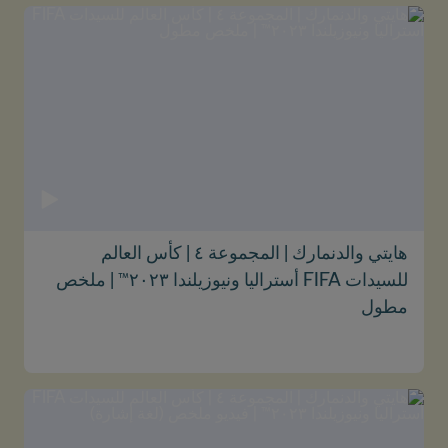
هايتي والدنمارك | المجموعة ٤ | كأس العالم
للسيدات FIFA أستراليا ونيوزيلندا ٢٠٢٣™ | ملخص
مطول