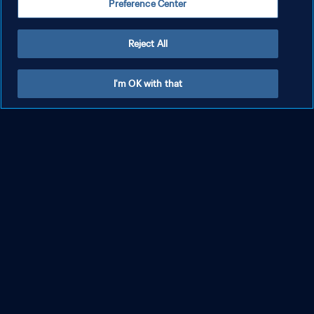
Preference Center
Reject All
I'm OK with that