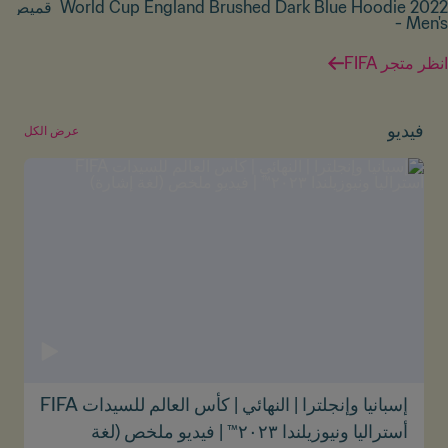
2022 World Cup England Brushed Dark Blue Hoodie
قميص إنجلتر
- Men's
انظر متجر FIFA
فيديو
عرض الكل
إسبانيا وإنجلترا | النهائي | كأس العالم للسيدات FIFA
أستراليا ونيوزيلندا ٢٠٢٣™ | فيديو ملخص (لغة