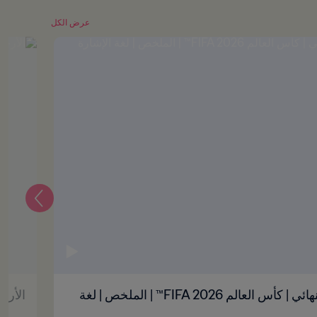
عرض الكل
التالي
الأرجنتين ضد سويسرا | ربع النهائي | كأس العالم FIFA 2026™ | الملخص | لغة
الأرجنت