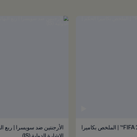
الأرجنتين ضد سويسرا | ربع النهائي | كأس العالم FIFA 2026™ | الملخص بكاميرا
الإشارة الدولية (IS)